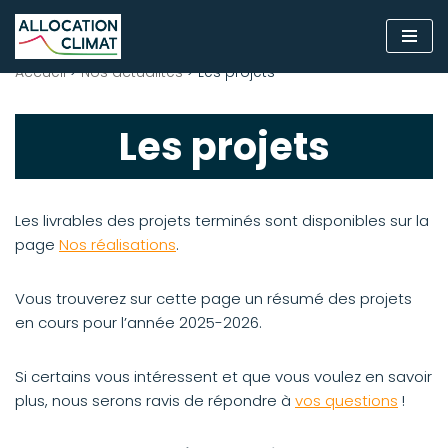
Aller
Accueil
>
Nos actualités
>
Les projets
au
contenu
Les projets
Les livrables des projets terminés sont disponibles sur la
page
Nos réalisations
.
Vous trouverez sur cette page un résumé des projets
en cours pour l’année 2025-2026.
Si certains vous intéressent et que vous voulez en savoir
plus, nous serons ravis de répondre à
vos questions
!