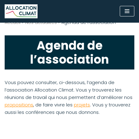
Aller
Accueil
>
Nos actualités
>
Agenda de l’association
au
contenu
Agenda de
l’association
Vous pouvez consulter, ci-dessous, l’agenda de
l’association Allocation Climat. Vous y trouverez les
réunions de travail qui nous permettent d’améliorer nos
propositions
, de faire vivre les
projets
. Vous y trouverez
aussi les conférences que nous donnons.